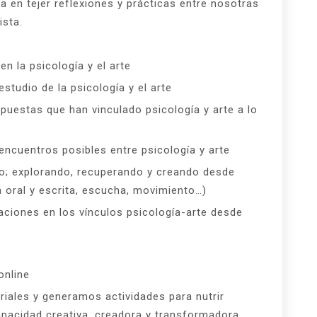
da en tejer reflexiones y prácticas entre nosotras
nista.
n la psicología y el arte
estudio de la psicología y el arte
opuestas que han vinculado psicología y arte a lo
encuentros posibles entre psicología y arte
; explorando, recuperando y creando desde
oral y escrita, escucha, movimiento…)
ciones en los vínculos psicología-arte desde
online
iales y generamos actividades para nutrir
capacidad creativa, creadora y transformadora