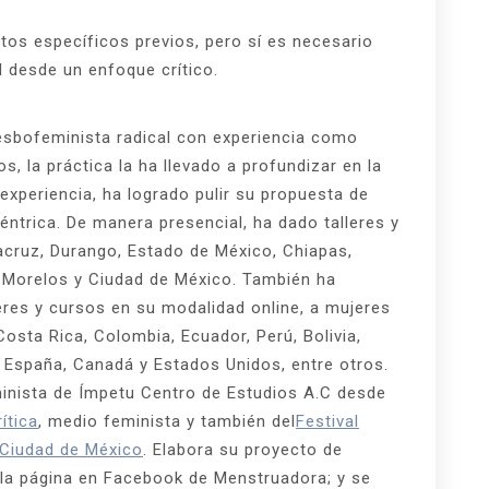
os específicos previos, pero sí es necesario
ad desde un enfoque crítico.
esbofeminista radical con experiencia como
s, la práctica la ha llevado a profundizar en la
experiencia, ha logrado pulir su propuesta de
ntrica. De manera presencial, ha dado talleres y
acruz, Durango, Estado de México, Chiapas,
, Morelos y Ciudad de México. También ha
eres y cursos en su modalidad online, a mujeres
sta Rica, Colombia, Ecuador, Perú, Bolivia,
ia, España, Canadá y Estados Unidos, entre otros.
inista de Ímpetu Centro de Estudios A.C desde
ítica
, medio feminista y también del
Festival
 Ciudad de México
. Elabora su proyecto de
e la página en Facebook de Menstruadora; y se